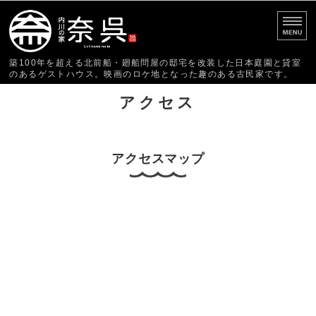
古民家ゲストハウス 内川
築100年を超える北前船・廻船問屋の邸宅を改装した日本庭園と貸室
のあるゲストハウス。映画のロケ地となった趣のある古民家です。
ホーム
アクセス
お部屋・料金
アクセスマップ
ご利用案内
お食事
お問い合わせ